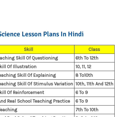
Science Lesson Plans In Hindi
Skill
Class
aching Skill Of Questioning
6th To 12th
ill Of Illustration
10, 11, 12
eaching Skill Of Explaining
8 To10th
eaching Skill Of Stimulus Variation
10th, 11th And 12th
kill Of Reinforcement
6 To 9
nd Real School Teaching Practice
6 To 9
Teaching
7th To 10th