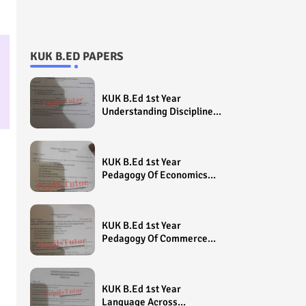
KUK B.ED PAPERS
KUK B.Ed 1st Year
Understanding Disciplines
And Subjects Question
Paper 2022 - Paper Code
(Sample Paper) House
KUK B.Ed 1st Year
Exam
Pedagogy Of Economics
Question Paper 2022 -
Paper Code (Sample
Paper) House Exam
KUK B.Ed 1st Year
Pedagogy Of Commerce
Question Paper 2022 -
Paper Code (Sample
Paper) House Exam
KUK B.Ed 1st Year
Language Across