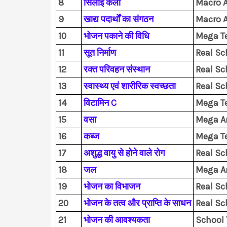
8
सिलाई कला
Macro A
9
खाद्य पदार्थों का संगठन
Macro A
10
भोजन पकाने की विधि
Mega T
11
सूत निर्माण
Real Sc
12
रक्त परिवहन संस्थान
Real Sc
13
स्वास्थ्य एवं शारीरिक स्वच्छता
Real Sc
14
विटामिन C
Mega T
15
वसा
Mega A
16
कब्ज
Mega T
17
अशुद्ध वायु से होने वाले रोग
Real Sc
18
जल
Mega An
19
भोजन का विभाजन
Real Sc
20
भोजन के तत्व और प्राप्ति के साधन
Real Sc
21
भोजन की आवश्यकता
School 