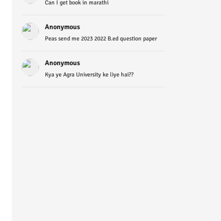
Can I get book in marathi
Anonymous
Peas send me 2023 2022 B.ed question paper
Anonymous
Kya ye Agra University ke liye hai??