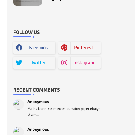
Curriculum Question Paper
2022 - Paper Code (Sample
Paper) House Exam
FOLLOW US
Facebook
Pinterest
Twitter
Instagram
RECENT COMMENTS
Anonymous
Maths ka entrance exam question paper chaiye
tha m...
Anonymous