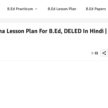
B.Ed Practicum
B.Ed Lesson Plan
B.Ed Papers
ha Lesson Plan For B.Ed, DELED In Hindi |
share
0