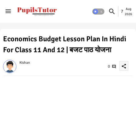
Aug
7
2026
Economics Budget Lesson Plan In Hindi
For Class 11 And 12 | बजट पाठ योजना
Kishan
share
0