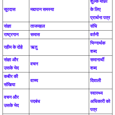
शुल्क माफ़ी
सूरदास
मद्यपान समस्या
के लिए
प्रार्थना पत्र
संज्ञा
ताजमहल
संधि
राष्ट्रगान
समास
वर्तनी
भिन्नार्थक
रहीम के दोहे
ऋतु
शब्द
संज्ञा और
समानार्थी
वचन
उसके भेद
शब्द
कबीर की
वाच्य
दिवाली
संखिया
स्वास्थ्य
वचन और
पदबंध
अधिकारी को
उसके भेद
पत्र