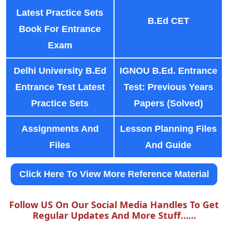
Latest Practice Sets
B.Ed CET
Book For Entrance
Exam
Delhi University B.Ed
IGNOU B.Ed. Entrance
Entrance Test Latest
Test: Previous Years
Practice Sets
Papers (Solved)
Assignments And
Lesson Planning Files
Files
And Guide
Click Here To View More Reference Material
Follow US On Our Social Media Handles To Get
Regular Updates And More Stuff……