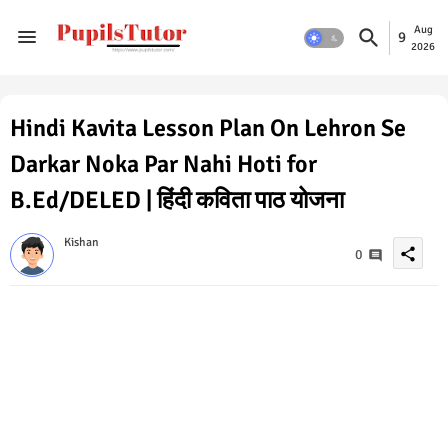
Aug
9
2026
Hindi Kavita Lesson Plan On Lehron Se
Darkar Noka Par Nahi Hoti for
B.Ed/DELED | हिंदी कविता पाठ योजना
Kishan
share
0