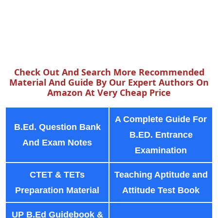
Check Out And Search More Recommended
Material And Guide By Our Expert Authors On
Amazon At Very Cheap Price
A Complete Guide For
B.Ed. Question Bank
B.ED. Entrance
And Exam Notes
Examination
CTET & TETs
Teaching Aptitude and
Preparation Material
Attitude Test Book
UP B.Ed Guidebook &