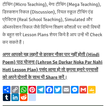
टीचिंग (Micro Teaching), मेगा टीचिंग (Mega Teaching),
डिस्कशन स्किल (Discussion), रियल स्कूल टीचिंग एंड
प्रैक्टिस (Real School Teaching), Simulated और
ऑब्जरवेशन स्किल जैसे विभिन्न शिक्षण कौशलों पर सभी विषयों
के बहुत सारे Lesson Plans शेयर किये है आप उन्हें भी Check
कर सकते हैं।
अगर आपको यह लहरों से डरकर नौका पार नहीं होती (Hindi
Poem) पाठ योजना (Lehron Se Darkar Noka Par Nahi
Hoti Lesson Plan) पसंद आया हो तो कृपया हमारे प्रयासों
को अपने दोस्तों के साथ भी Share करें।
S
C
W
P
T
F
T
E
M
G
G
h
o
h
i
e
a
w
m
e
m
o
a
T
p
L
a
R
n
g
l
c
i
a
s
a
o
r
u
y
i
t
e
t
o
e
e
t
i
s
i
g
e
m
L
n
s
d
e
o
g
b
t
l
e
l
l